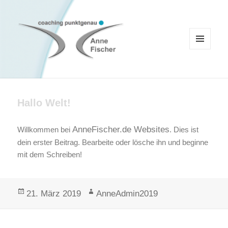
MENÜ
UND
WIDGETS
Coaching Punktgenau
Hallo Welt!
AnneFischer.de Websites
Willkommen bei
. Dies ist
dein erster Beitrag. Bearbeite oder lösche ihn und beginne
mit dem Schreiben!
Veröffentlicht
Autor
21. März 2019
AnneAdmin2019
am